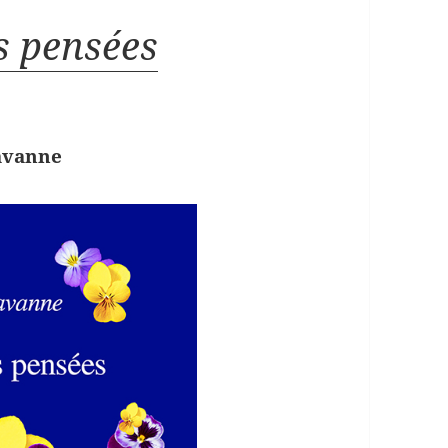
s pensées
avanne