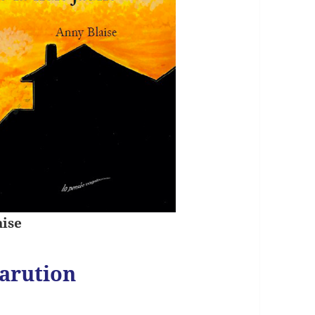
ise
arution