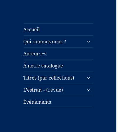
Accueil
ouvrir
Qui sommes nous ?
le
sous-
Auteur·e·s
menu
À notre catalogue
ouvrir
Titres (par collections)
le
ouvrir
sous-
L’estran – (revue)
le
menu
sous-
Évènements
menu