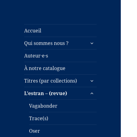
Accueil
ouvrir
Qui sommes nous ?
le
sous-
Auteur·e·s
menu
À notre catalogue
ouvrir
Titres (par collections)
le
ouvrir
sous-
L’estran – (revue)
le
menu
sous-
Vagabonder
menu
Trace(s)
Oser