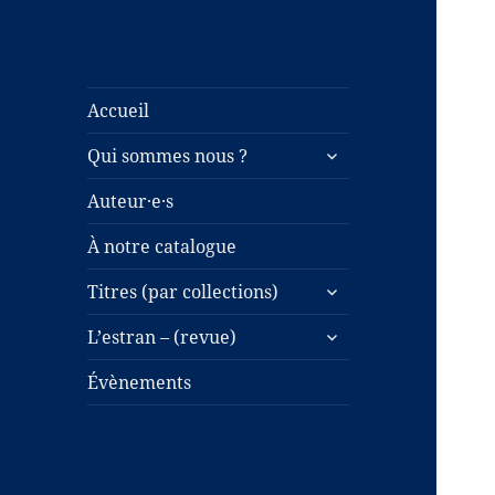
Accueil
ouvrir
Qui sommes nous ?
le
sous-
Auteur·e·s
menu
À notre catalogue
ouvrir
Titres (par collections)
le
ouvrir
sous-
L’estran – (revue)
le
menu
sous-
Évènements
menu