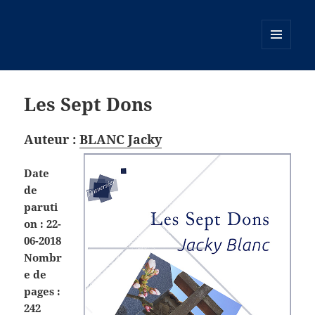
MENU
ET
WIDGETS
Les Sept Dons
Auteur :
BLANC Jacky
Date
de
paruti
on : 22-
06-2018
Nombr
e de
pages :
242