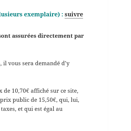
flèches
usieurs exemplaire) :
suivre
haut/bas
pour
augmenter
e sont assurées directement par
ou
diminuer
le
te, il vous sera demandé d’y
volume.
 de 10,70€ affiché sur ce site,
 prix public de 15,50€, qui, lui,
taxes, et qui est égal au