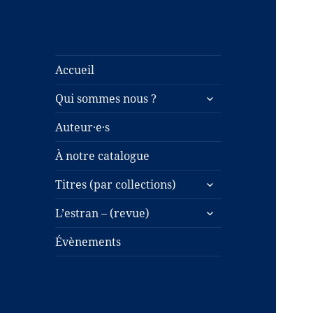
Accueil
ouvrir
Qui sommes nous ?
le
sous-
Auteur·e·s
menu
À notre catalogue
ouvrir
Titres (par collections)
le
ouvrir
sous-
L’estran – (revue)
le
menu
sous-
Évènements
menu