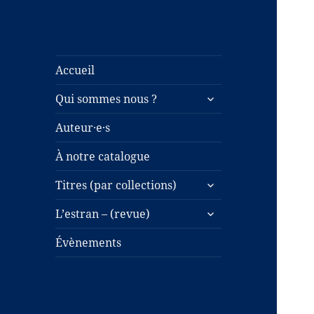
Accueil
ouvrir
Qui sommes nous ?
le
sous-
Auteur·e·s
menu
À notre catalogue
ouvrir
Titres (par collections)
le
ouvrir
sous-
L’estran – (revue)
le
menu
sous-
Évènements
menu