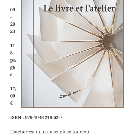
-
09
-
20
23
11
8
pa
ge
s
17,
00
€
ISBN :
979-10-91218-62-7
L’atelier est un creuset où se fondent