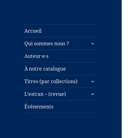
Accueil
ouvrir
Qui sommes nous ?
le
sous-
Auteur·e·s
menu
À notre catalogue
ouvrir
Titres (par collections)
le
ouvrir
sous-
L’estran – (revue)
le
menu
sous-
Évènements
menu