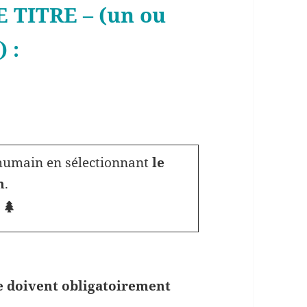
TITRE – (un ou
 :
humain en sélectionnant
le
n
.
ue doivent obligatoirement