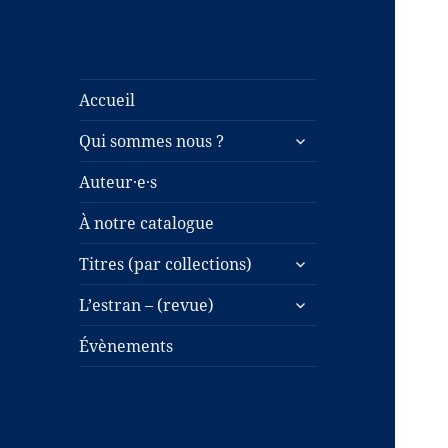
Accueil
ouvrir
Qui sommes nous ?
le
sous-
Auteur·e·s
menu
À notre catalogue
ouvrir
Titres (par collections)
le
ouvrir
sous-
L’estran – (revue)
le
menu
sous-
Évènements
menu