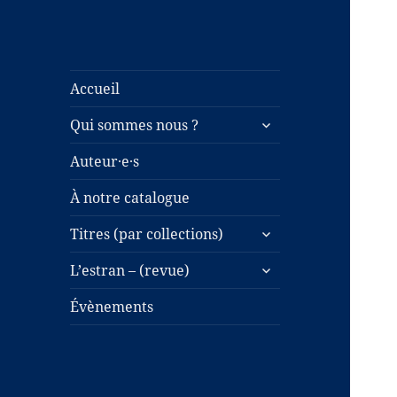
Accueil
ouvrir
Qui sommes nous ?
le
sous-
Auteur·e·s
menu
À notre catalogue
ouvrir
Titres (par collections)
le
ouvrir
sous-
L’estran – (revue)
le
menu
sous-
Évènements
menu