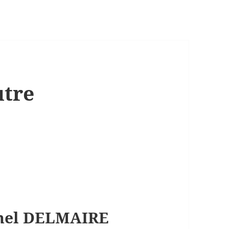
utre
chel DELMAIRE