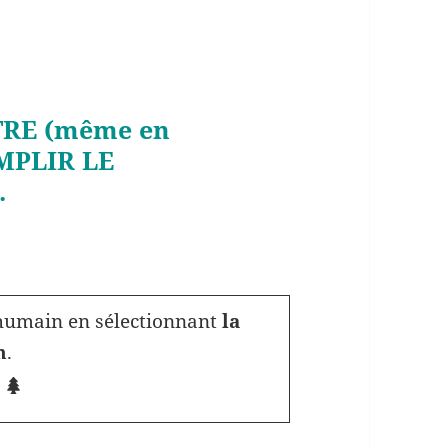
RE (même en
EMPLIR LE
.
humain en sélectionnant
la
n
.