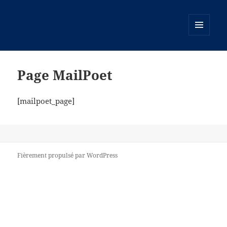
MENU
ET
WIDGETS
Page MailPoet
[mailpoet_page]
Fièrement propulsé par WordPress